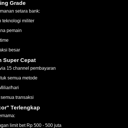
ing Grade
amanan setara bank:
teknologi militer
dana pemain
-time
saksi besar
 Super Cepat
) via 15 channel pembayaran
untuk semua metode
iliar/hari
 semua transaksi
cor" Terlengkap
ernama:
gan limit bet Rp 500 - 500 juta