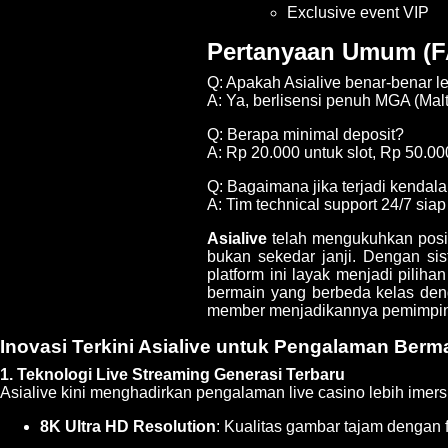
Exclusive event VIP
Pertanyaan Umum (
Q: Apakah Asialive benar-benar l
A: Ya, berlisensi penuh MGA (Ma
Q: Berapa minimal deposit?
A: Rp 20.000 untuk slot, Rp 50.000
Q: Bagaimana jika terjadi kendala
A: Tim technical support 24/7 sia
Asialive
telah mengukuhkan posisi
bukan sekedar janji. Dengan sis
platform ini layak menjadi pili
bermain yang berbeda kelas den
member menjadikannya pemimpin p
Inovasi Terkini Asialive untuk Pengalaman Ber
1. Teknologi Live Streaming Generasi Terbaru
Asialive kini menghadirkan pengalaman live casino lebih imers
8K Ultra HD Resolution
: Kualitas gambar tajam dengan 