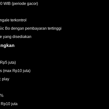
00 WIB (periode gacor)
ngale terkontrol
ic Bo dengan pembayaran tertinggi
ive yang disediakan
ungkan
Rp5 juta)
s (max Rp10 juta)
c play
5%
 Rp10 juta