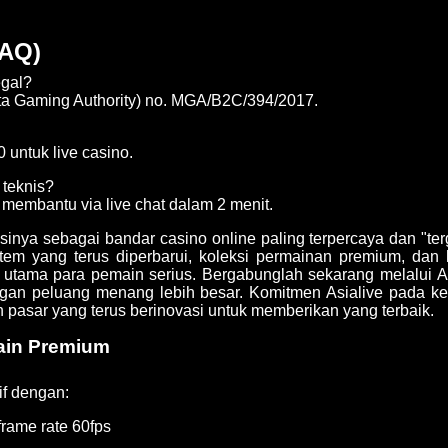
FAQ)
egal?
lta Gaming Authority) no. MGA/B2C/394/2017.
 untuk live casino.
 teknis?
p membantu via live chat dalam 2 menit.
nya sebagai bandar casino online paling terpercaya dan "terga
tem yang terus diperbarui, koleksi permainan premium, dan l
han utama para pemain serius. Bergabunglah sekarang melalui
A
gan peluang menang lebih besar. Komitmen Asialive pada k
asar yang terus berinovasi untuk memberikan yang terbaik.
main Premium
if dengan:
frame rate 60fps