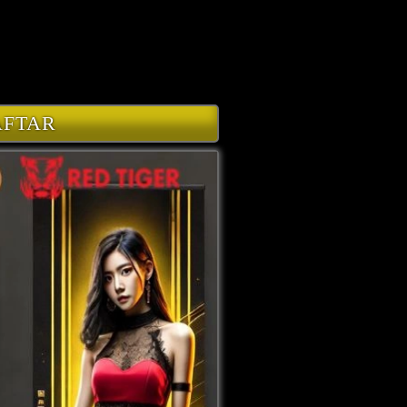
AFTAR