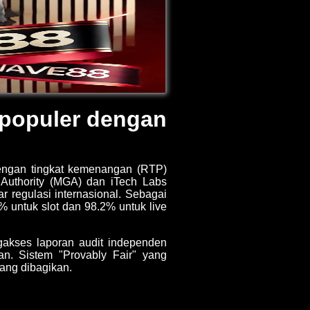
rpopuler dengan
dengan tingkat kemenangan (RTP)
ng Authority (MGA) dan iTech Labs
r regulasi internasional. Sebagai
% untuk slot dan 98.2% untuk live
akses laporan audit independen
an. Sistem "Provably Fair" yang
ang dibagikan.